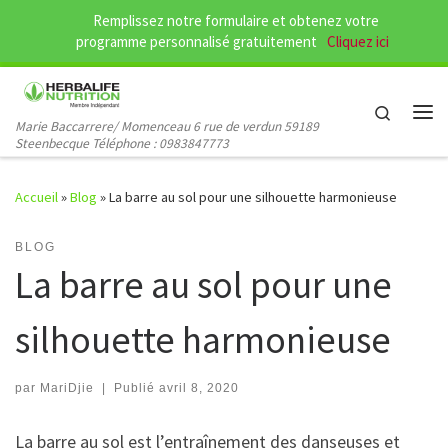
Remplissez notre formulaire et obtenez votre
Passer au contenu
programme personnalisé gratuitement
Cliquez ici
Search
Marie Baccarrere/ Momenceau 6 rue de verdun 59189
Me
Steenbecque Téléphone : 0983847773
Accueil
»
Blog
»
La barre au sol pour une silhouette harmonieuse
BLOG
La barre au sol pour une
silhouette harmonieuse
par
MariDjie
|
Publié
avril 8, 2020
La barre au sol est l’entraînement des danseuses et