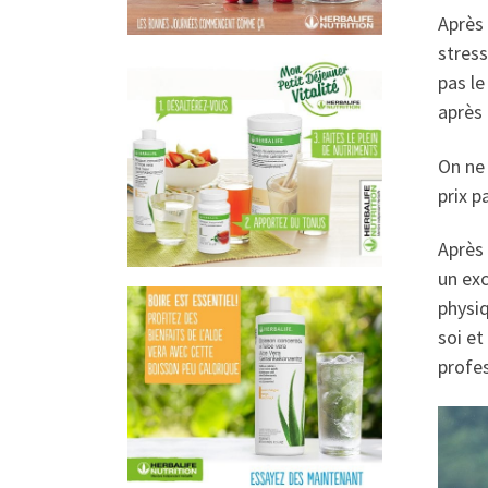
Après 
stress
pas le
après 
On ne 
prix p
Après 
un exc
physiq
soi et
profes