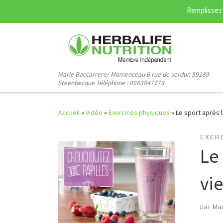
Remplissez 
Passer au contenu
Marie Baccarrere/ Momenceau 6 rue de verdun 59189
Steenbecque Téléphone : 0983847773
Accueil
»
Vidéo
»
Exercices physiques
»
Le sport après l
EXER
Le 
vi
par
Mar