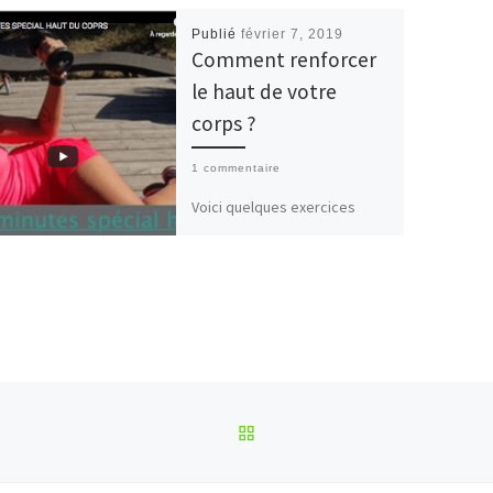
Publié
février 7, 2019
Comment renforcer
le haut de votre
corps ?
1 commentaire
Voici quelques exercices
simples à faire à la maison :
30 minutes suffisent pour le
renfort du haut du corps.
RETOUR À LA LISTE DES