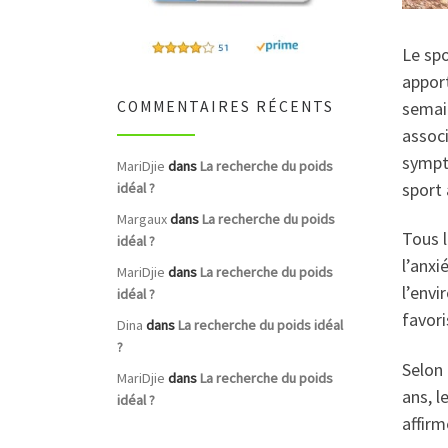
Le spo
apport
semain
COMMENTAIRES RÉCENTS
associ
sympt
MariDjie
dans
La recherche du poids
sport 
idéal ?
Margaux
dans
La recherche du poids
Tous l
idéal ?
l’anxi
MariDjie
dans
La recherche du poids
l’envi
idéal ?
favori
Dina
dans
La recherche du poids idéal
?
Selon
MariDjie
dans
La recherche du poids
ans, l
idéal ?
affirm