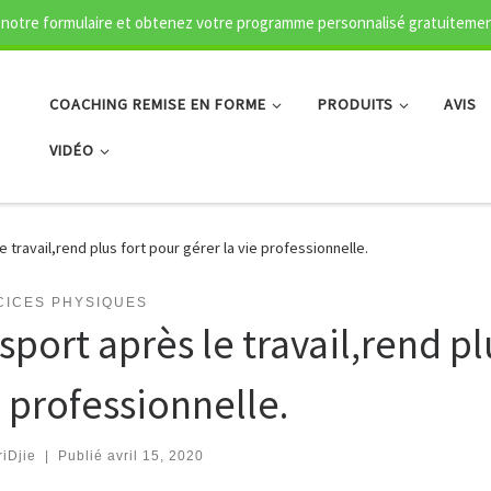
notre formulaire et obtenez votre programme personnalisé gratuiteme
COACHING REMISE EN FORME
PRODUITS
AVIS
VIDÉO
e travail,rend plus fort pour gérer la vie professionnelle.
CICES PHYSIQUES
sport après le travail,rend pl
e professionnelle.
iDjie
|
Publié
avril 15, 2020