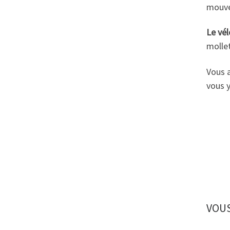
mouve
Le vél
mollet
Vous a
vous y
VOUS