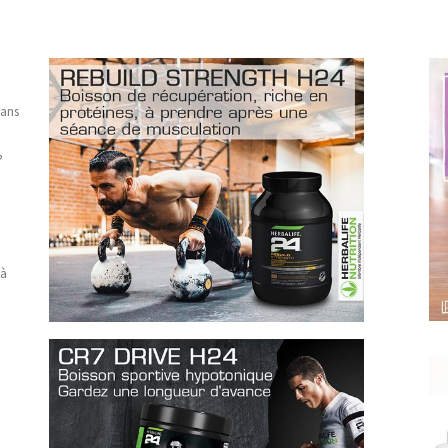
dans
?
 à