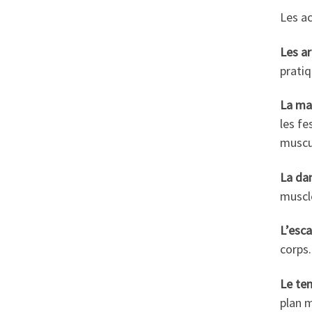
Les ac
Les a
pratiq
La ma
les fe
muscu
La da
muscl
L’esca
corps.
Le ten
plan m